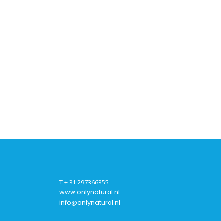
T + 31 297366355
www.onlynatural.nl
info@onlynatural.nl