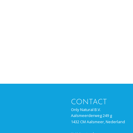
CONTACT
Only Natural B.V.
Aalsmeerderweg 249 g
1432 CM Aalsmeer, Nederland