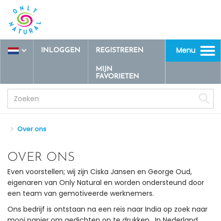
Menu
INLOGGEN
REGISTREREN
Toggle
navigation
MIJN
FAVORIETEN
Over ons
OVER ONS
Even voorstellen; wij zijn Ciska Jansen en George Oud,
eigenaren van Only Natural en worden ondersteund door
een team van gemotiveerde werknemers.
Ons bedrijf is ontstaan na een reis naar India op zoek naar
mooi papier om gedichten op te drukken. In Nederland