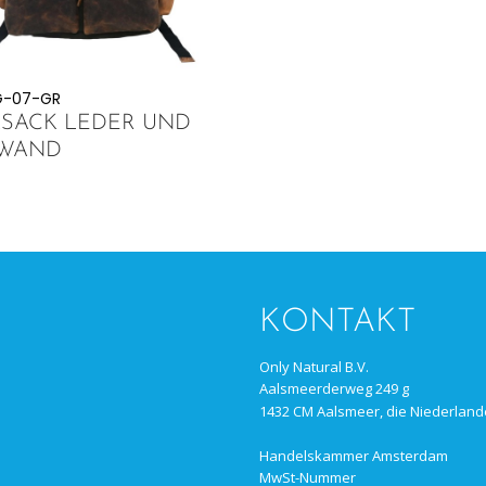
G-07-GR
SACK LEDER UND
NWAND
KONTAKT
Only Natural B.V.
Aalsmeerderweg 249 g
1432 CM Aalsmeer, die Niederland
Handelskammer Amsterdam
MwSt-Nummer