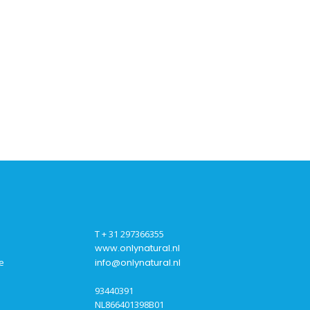
T + 31 297366355
www.onlynatural.nl
e
info@onlynatural.nl
93440391
NL866401398B01