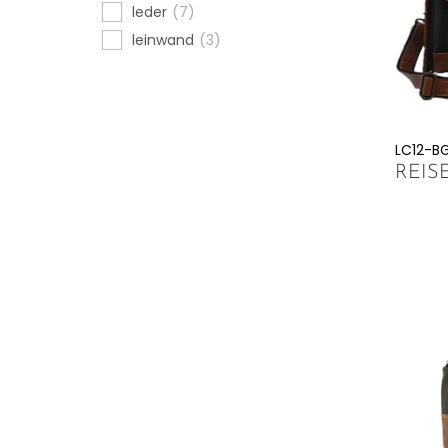
leder
(7)
leinwand
(3)
LC12-B
REIS