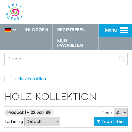
Menu
INLOGGEN
REGISTREREN
Toggle
navigation
MIJN
FAVORIETEN
. . .
Holz Kollektion
HOLZ KOLLEKTION
Toon
Product 1 - 32 van 89
Sortering
Toon filters