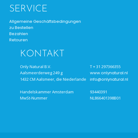
SERVICE
Allgemeine Geschäftsbedingungen
zu Bestellen
Bezahlen
Retouren
KONTAKT
Only Natural B.V.
T + 31 297366355
Aalsmeerderweg 249 g
www.onlynatural.nl
1432 CM Aalsmeer, die Niederlande
info@onlynatural.nl
Handelskammer Amsterdam
93440391
MwSt-Nummer
NL866401398B01